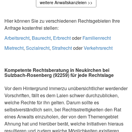
weitere Anwaltskanzleien >>
Hier können Sie zu verschiedenen Rechtsgebieten Ihre
Anfrage kostenfrei stellen:
Arbeitsrecht
,
Baurecht
,
Erbrecht
oder
Familienrecht
Mietrecht
,
Sozialrecht
,
Strafrecht
oder
Verkehrsrecht
Kompetente Rechtsberatung in Neukirchen bei
Sulzbach-Rosenberg (92259) für jede Rechtslage
Vor dem Hintergrund immerzu unübersichtlicher werdender
Vorschriften, fällt es dem Laien schwer durchzublicken,
welche Rechte für ihn gelten. Darum sollte es
selbstverständlich sein, bei Rechtsstreitigkeiten den Rat
eines Anwalts einzuholen, der von dem Themengebiet
Ahnung hat und hierüber berät, welche Initiativen hieraus
resultieren und zudem welche Möglichkeiten existieren,